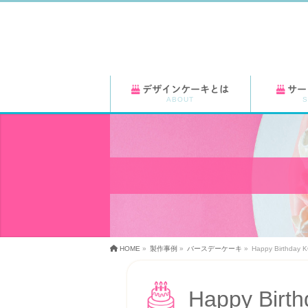
デザインケーキとは
サー
ABOUT
S
HOME
»
製作事例
»
バースデーケーキ
»
Happy Birthday 
Happy Birt